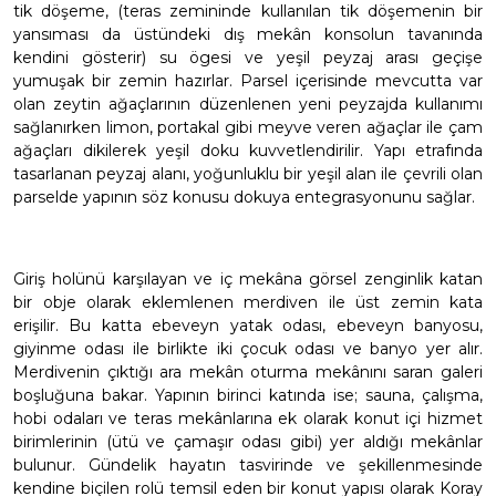
tik döşeme, (teras zemininde kullanılan tik döşemenin bir
yansıması da üstündeki dış mekân konsolun tavanında
kendini gösterir) su ögesi ve yeşil peyzaj arası geçişe
yumuşak bir zemin hazırlar. Parsel içerisinde mevcutta var
olan zeytin ağaçlarının düzenlenen yeni peyzajda kullanımı
sağlanırken limon, portakal gibi meyve veren ağaçlar ile çam
ağaçları dikilerek yeşil doku kuvvetlendirilir. Yapı etrafında
tasarlanan peyzaj alanı, yoğunluklu bir yeşil alan ile çevrili olan
parselde yapının söz konusu dokuya entegrasyonunu sağlar.
Giriş holünü karşılayan ve iç mekâna görsel zenginlik katan
bir obje olarak eklemlenen merdiven ile üst zemin kata
erişilir. Bu katta ebeveyn yatak odası, ebeveyn banyosu,
giyinme odası ile birlikte iki çocuk odası ve banyo yer alır.
Merdivenin çıktığı ara mekân oturma mekânını saran galeri
boşluğuna bakar. Yapının birinci katında ise; sauna, çalışma,
hobi odaları ve teras mekânlarına ek olarak konut içi hizmet
birimlerinin (ütü ve çamaşır odası gibi) yer aldığı mekânlar
bulunur. Gündelik hayatın tasvirinde ve şekillenmesinde
kendine biçilen rolü temsil eden bir konut yapısı olarak Koray