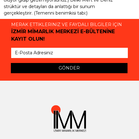
oluyor gidip gezemiyorsunuz:) Belki Mert ve Deniz
strüktür ve detayları da anlattığı bir sunum
gerçekleştirir. (Temenni benimkisi tabi:)
MERAK ETTİKLERİNİZ VE FAYDALI BİLGİLER İÇİN
İZMİR MİMARLIK MERKEZİ E-BÜLTENİNE
KAYIT OLUN!
GÖNDER