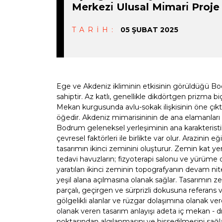
Merkezı̇ Ulusal Mı̇marı̇ Proj
TARİH:
05 ŞUBAT 2025
Ege ve Akdeniz ikliminin etkisinin görüldüğü
sahiptir. Az katlı, genellikle dikdörtgen prizma bi
Mekan kurgusunda avlu-sokak ilişkisinin öne çık
öğedir. Akdeniz mimarisininin de ana elamanları 
Bodrum geleneksel yerleşiminin ana karakteristik o
çevresel faktörleri ile birlikte var olur. Arazinin eg
tasarımın ikinci zeminini oluşturur. Zemin kat yerl
tedavi havuzların; fizyoterapi salonu ve yürüme de
yaratılan ikinci zeminin topografyanın devam nite
yeşil alana açılmasına olanak sağlar. Tasarımın
parçalı, geçirgen ve sürprizli dokusuna referans
gölgelikli alanlar ve rüzgar dolaşımına olanak ve
olanak veren tasarım anlayışı adeta iç mekan - dı
noktasından algılanmasını ve hissedilmesini sağlar