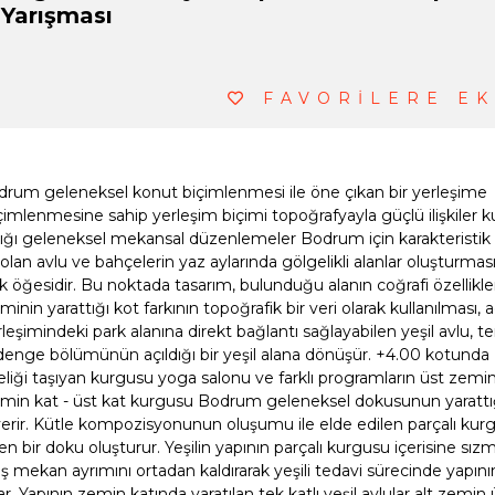
e Yarışması
FAVORİLERE EK
 Bodrum geleneksel konut biçimlenmesi ile öne çıkan bir yerleşime
çimlenmesine sahip yerleşim biçimi topoğrafyayla güçlü ilişkiler ku
tığı geleneksel mekansal düzenlemeler Bodrum için karakteristik 
olan avlu ve bahçelerin yaz aylarında gölgelikli alanlar oluşturmas
̈ğesidir. Bu noktada tasarım, bulunduğu alanın coğrafi özellikle
̆iminin yarattığı kot farkının topoğrafik bir veri olarak kullanılması,
eşimindeki park alanına direkt bağlantı sağlayabilen yeşil avlu, te
nge bölümünün açıldığı bir yeşil alana dönüşür. +4.00 kotunda
liği taşıyan kurgusu yoga salonu ve farklı programların üst zemi
 zemin kat - üst kat kurgusu Bodrum geleneksel dokusunun yarattıg
 verir. Kütle kompozisyonunun oluşumu ile elde edilen parçalı kurg
ren bir doku oluşturur. Yeşilin yapının parçalı kurgusu içerisine sız
ş mekan ayrımını ortadan kaldırarak yeşili tedavi sürecinde yapını
. Yapının zemin katında yaratılan tek katlı yeşil avlular alt zemin u