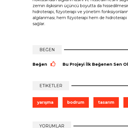
zemin ilişkisinin üçüncü boyutta da hissedilmesin
hidroterapi, fizyoterapi ve yönetim fonksiyonları
algılanması; hem fizyoterapi hem de hidroterapi bi
sağlar.
BEĞEN
Beğen
Bu Projeyi İlk Beğenen Sen Ol
ETİKETLER
yarışma
bodrum
tasarım
YORUMLAR