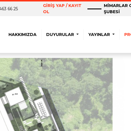
GİRİŞ YAP / KAYIT
MİMARLAR O
463 66 25
OL
ŞUBESİ
HAKKIMIZDA
DUYURULAR
YAYINLAR
PR