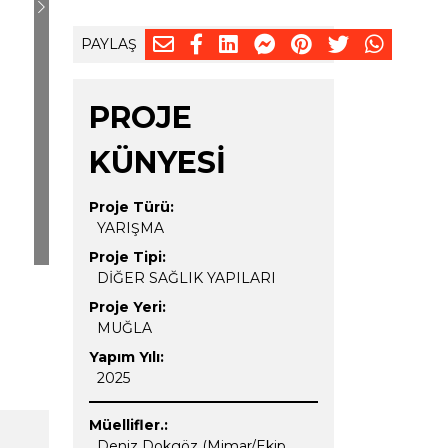
Next
PAYLAŞ
PROJE
KÜNYESİ
Proje Türü:
YARIŞMA
Proje Tipi:
DİĞER SAĞLIK YAPILARI
Proje Yeri:
MUĞLA
Yapım Yılı:
2025
Müellifler.:
Deniz Dokgöz (Mimar/Ekip