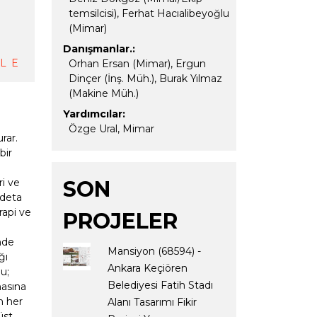
temsilcisi), Ferhat Hacıalibeyoğlu
(Mimar)
Danışmanlar.:
LE
Orhan Ersan (Mimar), Ergun
Dinçer (İnş. Müh.), Burak Yılmaz
(Makine Müh.)
Yardımcılar:
Özge Ural, Mimar
rar.
bir
ı
SON
ri ve
 adeta
rapi ve
PROJELER
nde
Mansiyon (68594) -
̆ı
Ankara Keçiören
u;
Belediyesi Fatih Stadı
masına
n her
Alanı Tasarımı Fikir
̈st