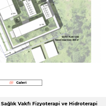
Galeri
̆lık Vakfı Fı̇zyoterapı̇ ve Hı̇droterapı̇