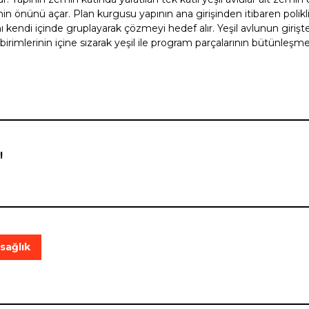
in önünü açar. Plan kurgusu yapının ana girişinden itibaren polikli
nı kendi içinde gruplayarak çözmeyi hedef alır. Yeşil avlunun girişt
rimlerinin içine sızarak yeşil ile program parçalarının bütünleşme
!
sağlık