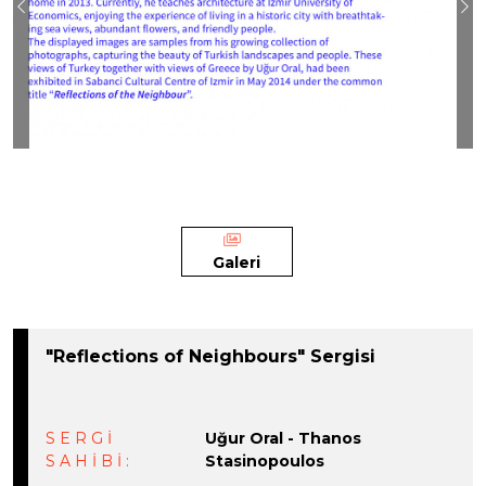
Previous
Ne
Galeri
"Reflections of Neighbours" Sergisi
SERGİ
Uğur Oral - Thanos
SAHİBİ:
Stasinopoulos