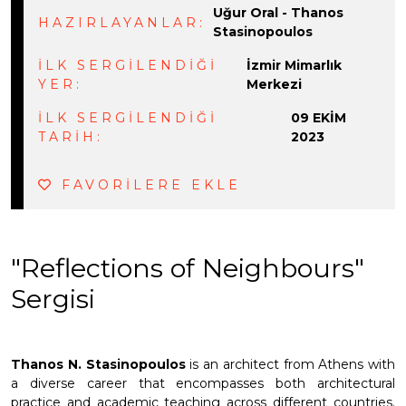
Uğur Oral - Thanos
HAZIRLAYANLAR:
Stasinopoulos
İLK SERGİLENDİĞİ
İzmir Mimarlık
YER:
Merkezi
İLK SERGİLENDİĞİ
09 EKIM
TARİH:
2023
FAVORİLERE EKLE
"Reflections of Neighbours"
Sergisi
Thanos N. Stasinopoulos
is an architect from Athens with
a diverse career that encompasses both architectural
practice and academic teaching across different countries.