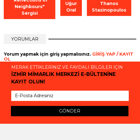
"Reflections of
Uğur
Thanos
Neighbours"
Oral
Stasinopoulos
Sergisi
YORUMLAR
Yorum yapmak için giriş yapmalısınız.
GİRİŞ YAP / KAYIT
OL
MERAK ETTİKLERİNİZ VE FAYDALI BİLGİLER İÇİN
İZMİR MİMARLIK MERKEZİ E-BÜLTENİNE
KAYIT OLUN!
GÖNDER