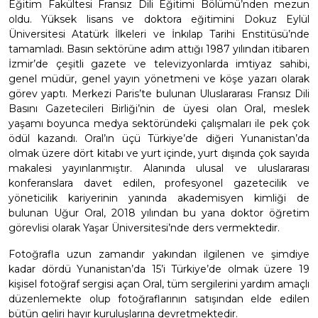
Eğitim Fakültesi Fransız Dili Eğitimi Bölümü’nden mezun
oldu. Yüksek lisans ve doktora eğitimini Dokuz Eylül
Üniversitesi Atatürk İlkeleri ve İnkılap Tarihi Enstitüsü’nde
tamamladı. Basın sektörüne adım attığı 1987 yılından itibaren
İzmir’de çeşitli gazete ve televizyonlarda imtiyaz sahibi,
genel müdür, genel yayın yönetmeni ve köşe yazarı olarak
görev yaptı. Merkezi Paris’te bulunan Uluslararası Fransız Dili
Basını Gazetecileri Birliği’nin de üyesi olan Oral, meslek
yaşamı boyunca medya sektöründeki çalışmaları ile pek çok
ödül kazandı. Oral’ın üçü Türkiye’de diğeri Yunanistan’da
olmak üzere dört kitabı ve yurt içinde, yurt dışında çok sayıda
makalesi yayınlanmıştır. Alanında ulusal ve uluslararası
konferanslara davet edilen, profesyonel gazetecilik ve
yöneticilik kariyerinin yanında akademisyen kimliği de
bulunan Uğur Oral, 2018 yılından bu yana doktor öğretim
görevlisi olarak Yaşar Üniversitesi’nde ders vermektedir.
Fotoğrafla uzun zamandır yakından ilgilenen ve şimdiye
kadar dördü Yunanistan’da 15’i Türkiye’de olmak üzere 19
kişisel fotoğraf sergisi açan Oral, tüm sergilerini yardım amaçlı
düzenlemekte olup fotoğraflarının satışından elde edilen
bütün geliri hayır kuruluşlarına devretmektedir.