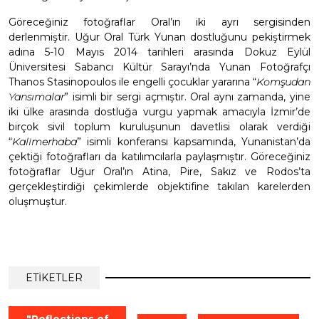
Göreceğiniz fotoğraflar Oral’ın iki ayrı sergisinden
derlenmiştir. Uğur Oral Türk Yunan dostluğunu pekiştirmek
adına 5-10 Mayıs 2014 tarihleri arasında Dokuz Eylül
Üniversitesi Sabancı Kültür Sarayı’nda Yunan Fotoğrafçı
Thanos Stasinopoulos ile engelli çocuklar yararına “
Komşudan
Yansımalar
” isimli bir sergi açmıştır. Oral aynı zamanda, yine
iki ülke arasında dostluğa vurgu yapmak amacıyla İzmir’de
birçok sivil toplum kuruluşunun davetlisi olarak verdiği
“
Kalimerhaba
” isimli konferansı kapsamında, Yunanistan’da
çektiği fotoğrafları da katılımcılarla paylaşmıştır. Göreceğiniz
fotoğraflar Uğur Oral’ın Atina, Pire, Sakız ve Rodos’ta
gerçekleştirdiği çekimlerde objektifine takılan karelerden
oluşmuştur.
ETİKETLER