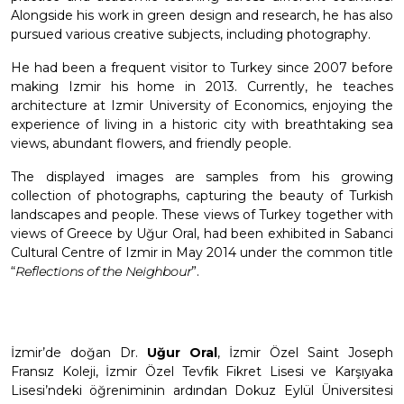
Alongside his work in green design and research, he has also
pursued various creative subjects, including photography.
He had been a frequent visitor to Turkey since 2007 before
making Izmir his home in 2013. Currently, he teaches
architecture at Izmir University of Economics, enjoying the
experience of living in a historic city with breathtaking sea
views, abundant flowers, and friendly people.
The displayed images are samples from his growing
collection of photographs, capturing the beauty of Turkish
landscapes and people. These views of Turkey together with
views of Greece by Uğur Oral, had been exhibited in Sabanci
Cultural Centre of Izmir in May 2014 under the common title
“
Reflections of the Neighbour
”.
İzmir’de doğan Dr.
Uğur Oral
, İzmir Özel Saint Joseph
Fransız Koleji, İzmir Özel Tevfik Fikret Lisesi ve Karşıyaka
Lisesi’ndeki öğreniminin ardından Dokuz Eylül Üniversitesi