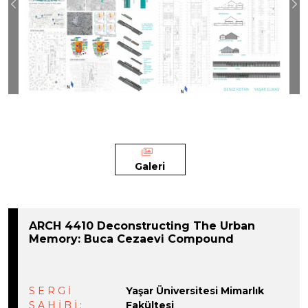
Previous
Ne
Galeri
ARCH 4410 Deconstructing The Urban
Memory: Buca Cezaevi Compound
SERGİ
Yaşar Üniversitesi Mimarlık
SAHİBİ:
Fakültesi