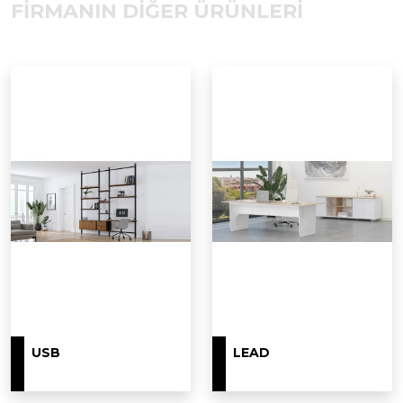
FİRMANIN DİĞER ÜRÜNLERİ
USB
LEAD