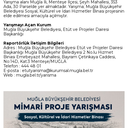
Yarışma alanı Muğla İli, Menteşe İlçesi, Şeyh Mahallesi, 353
Ada, 30 Parselde yer almaktadır. Yarışma; Muğla Büyükşehir
Belediyesi Sosyal, Kültürel ve İdari Hizmetler Binası projesinin
elde edilmesi amacıyla açılmıştır.
Yarışmayı Açan Kurum
Muğla Büyükşehir Belediyesi, Etüt ve Projeler Dairesi
Başkanlığı
Raportörlük İletişim Bilgileri
Adres : Muğla Büyükşehir Belediyesi Etüt ve Projeler Dairesi
Başkanlığı Muğla Büyükşehir Belediyesi 2 No.lu Hizmet
Binası Emirbeyazıt Mahallesi, Bayram Çetinkaya Caddesi,
No:14D, Kat:3 Menteşe/MUĞLA
Telefon : 444 48 01
E-posta : etutyarisma@kurumsal.mugla.bel.tr
Web : mugla.bel.tr/yarisma