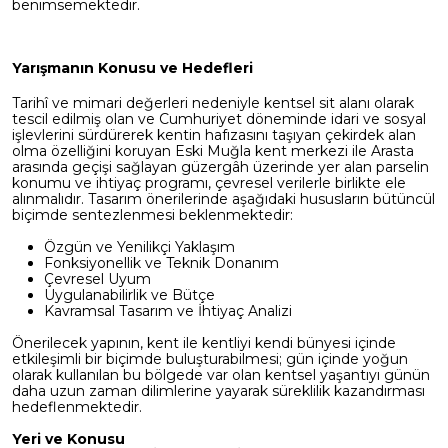
benimsemektedir.
Yarışmanın Konusu ve Hedefleri
Tarihî ve mimari değerleri nedeniyle kentsel sit alanı olarak
tescil edilmiş olan ve Cumhuriyet döneminde idari ve sosyal
işlevlerini sürdürerek kentin hafızasını taşıyan çekirdek alan
olma özelliğini koruyan Eski Muğla kent merkezi ile Arasta
arasında geçişi sağlayan güzergâh üzerinde yer alan parselin
konumu ve ihtiyaç programı, çevresel verilerle birlikte ele
alınmalıdır. Tasarım önerilerinde aşağıdaki hususların bütüncül
biçimde sentezlenmesi beklenmektedir:
Özgün ve Yenilikçi Yaklaşım
Fonksiyonellik ve Teknik Donanım
Çevresel Uyum
Uygulanabilirlik ve Bütçe
Kavramsal Tasarım ve İhtiyaç Analizi
Önerilecek yapının, kent ile kentliyi kendi bünyesi içinde
etkileşimli bir biçimde buluşturabilmesi; gün içinde yoğun
olarak kullanılan bu bölgede var olan kentsel yaşantıyı günün
daha uzun zaman dilimlerine yayarak süreklilik kazandırması
hedeflenmektedir.
Yeri ve Konusu