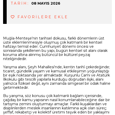
TARİH:
08 MAYIS 2026
FAVORİLERE EKLE
Muğla-Menteşe'nin tarihsel dokusu, farklı dönemlerin üst
üste eklemlenmesiyle oluşmuş çok katmanlı bir kentsel
hafızayı temsil eder. Cumhuriyet dönemi öncesi ve
sonrasında şekillenen bu yapı, bugün kentsel sit alanı olarak
koruma altına alınmış bütüncül bir kültürel peyzaj
niteliğindedir.
Yarışma alanı, Şeyh Mahallesi'nde, kentin tarihî çekirdeğinde;
ticaret, gündelik yaşam ve kamusal etkileşimin yoğunlaştığı
bir eşik noktasında yer almaktadır. Kurşunlu Cami ve Atatürk
İlkokulu gibi tescilli yapılarla kurduğu doğrudan ilişki, alanı
yalnızca fiziksel değil, aynı zamanda simgesel bir odak haline
getirmektedir.
Bu yarışma, söz konusu çok katmanlı bağlam içerisinde,
çağdaş bir kamu yapısının nasıl konumlanabileceğine dair bir
tartışma zemini oluşturmayı amaçlar. Farklı kuşaklardan ve
disiplinlerden meslek insanlarının katılımına açık olan süreç;
şeffaf, rekabetçi ve kolektif üretimi teşvik eden bir yaklaşımı