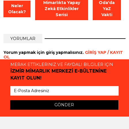
Mimarlıkta Yapay
Oda'da
Neler
Zekâ Etkinlikler
YaZ
Olacak?
Serisi
Vakti
YORUMLAR
Yorum yapmak için giriş yapmalısınız.
GİRİŞ YAP / KAYIT
OL
MERAK ETTİKLERİNİZ VE FAYDALI BİLGİLER İÇİN
İZMİR MİMARLIK MERKEZİ E-BÜLTENİNE
KAYIT OLUN!
GÖNDER