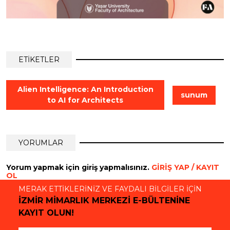
ETİKETLER
Alien Intelligence: An Introduction
sunum
to AI for Architects
YORUMLAR
Yorum yapmak için giriş yapmalısınız.
GİRİŞ YAP / KAYIT
OL
MERAK ETTİKLERİNİZ VE FAYDALI BİLGİLER İÇİN
İZMİR MİMARLIK MERKEZİ E-BÜLTENİNE
KAYIT OLUN!